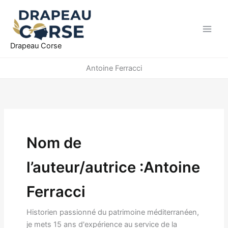
Aller
au
contenu
Drapeau Corse
Antoine Ferracci
Nom de
l’auteur/autrice :Antoine
Ferracci
Historien passionné du patrimoine méditerranéen,
je mets 15 ans d'expérience au service de la